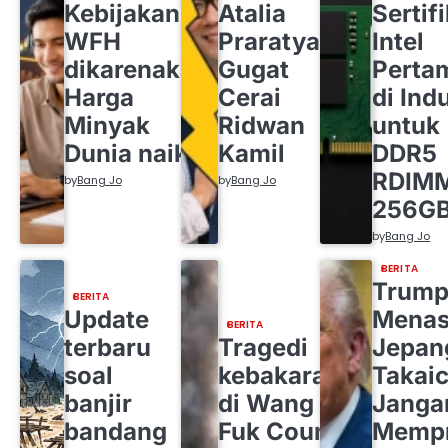
Kebijakan
Atalia
Sertif
WFH
Praratya
Intel
dikarenakan
Gugat
Perta
Harga
Cerai
di Indu
Minyak
Ridwan
untuk
Dunia naik
Kamil
DDR5
RDIM
by
Bang Jo
by
Bang Jo
256G
by
Bang Jo
BERITA
Trum
BERITA
Update
Menas
BERITA
terbaru
Tragedi
Jepan
soal
kebakaran
Takaic
banjir
di Wang
Janga
bandang
Fuk Court
Mempr