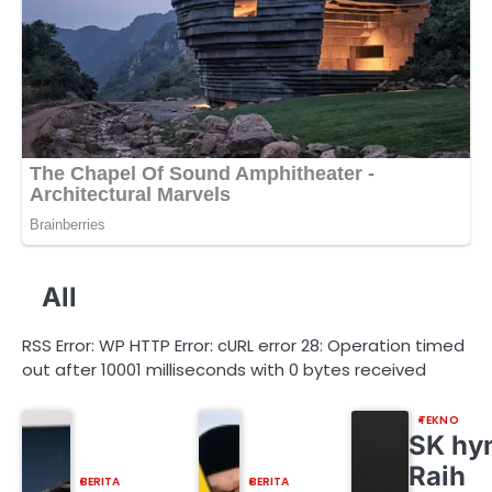
All
RSS Error: WP HTTP Error: cURL error 28: Operation timed
out after 10001 milliseconds with 0 bytes received
TEKNO
SK hy
Raih
BERITA
BERITA