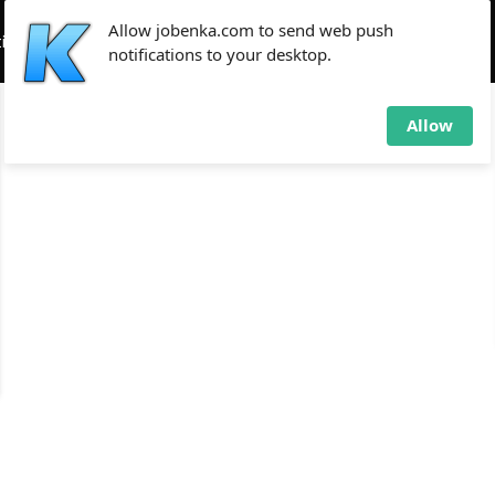
Allow jobenka.com to send web push
if
Tekno
Tips
notifications to your desktop.
Allow