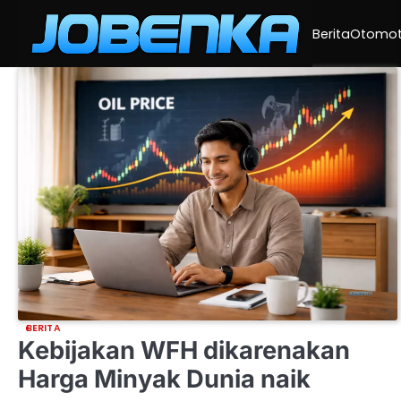
Skip
to
Berita
Otomot
content
BERITA
Kebijakan WFH dikarenakan
Harga Minyak Dunia naik