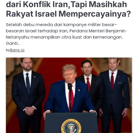
dari Konflik Iran,Tapi Masihkah
Rakyat Israel Mempercayainya?
Setelah debu mereda dari kampanye militer besar-
besaran Israel terhadap Iran, Perdana Menteri Benjamin
Netanyahu menampilkan citra kuat dan kemenangan.
Ganti…
by
Bang Jo