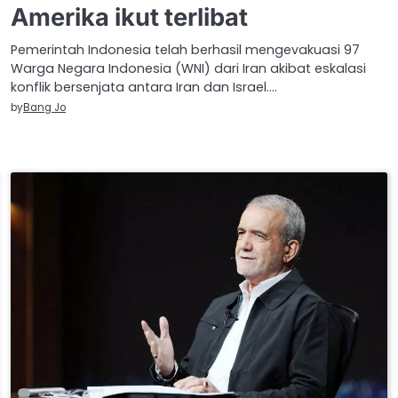
Amerika ikut terlibat
Pemerintah Indonesia telah berhasil mengevakuasi 97
Warga Negara Indonesia (WNI) dari Iran akibat eskalasi
konflik bersenjata antara Iran dan Israel.…
by
Bang Jo