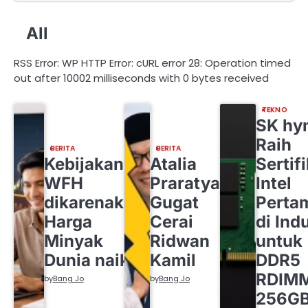
All
RSS Error: WP HTTP Error: cURL error 28: Operation timed
out after 10002 milliseconds with 0 bytes received
TEKNO
SK hy
Raih
BERITA
BERITA
Kebijakan
Atalia
Sertif
WFH
Praratya
Intel
dikarenakan
Gugat
Perta
Harga
Cerai
di Indu
Minyak
Ridwan
untuk
Dunia naik
Kamil
DDR5
RDIM
by
Bang Jo
by
Bang Jo
256G