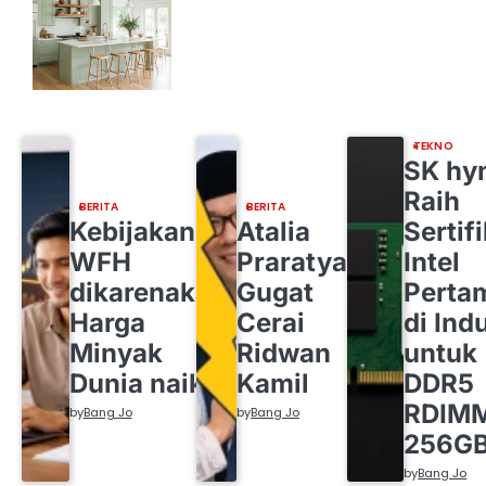
TEKNO
SK hy
Raih
BERITA
BERITA
Kebijakan
Atalia
Sertif
WFH
Praratya
Intel
dikarenakan
Gugat
Perta
Harga
Cerai
di Indu
Minyak
Ridwan
untuk
Dunia naik
Kamil
DDR5
RDIM
by
Bang Jo
by
Bang Jo
256G
by
Bang Jo