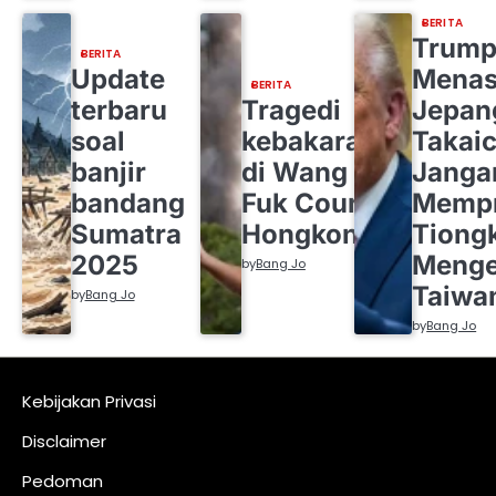
BERITA
Trum
BERITA
Update
Menas
BERITA
terbaru
Tragedi
Jepan
soal
kebakaran
Takaic
banjir
di Wang
Janga
bandang
Fuk Court
Mempr
Sumatra
Hongkong
Tiong
2025
Menge
by
Bang Jo
Taiwa
by
Bang Jo
by
Bang Jo
Kebijakan Privasi
Disclaimer
Pedoman