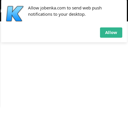
Allow jobenka.com to send web push
if
Tekno
Tips
notifications to your desktop.
Allow